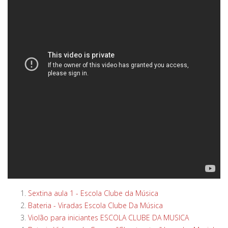
Sextina aula 1 - Escola Clube da Música
Bateria - Viradas Escola Clube Da Música
Violão para iniciantes ESCOLA CLUBE DA MUSICA